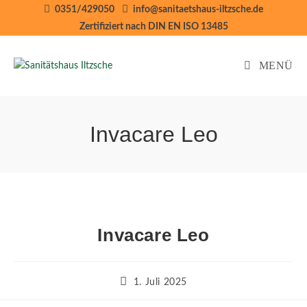
Zum
0351/429050
info@sanitaetshaus-iltzsche.de
Inhalt
Zertifiziert nach DIN EN ISO 13485
springen
MENÜ
Invacare Leo
Invacare Leo
Beitrag
1. Juli 2025
veröffentlicht: